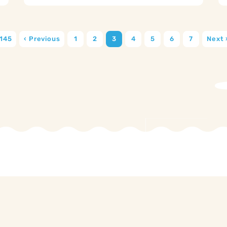
 145
‹ Previous
1
2
3
4
5
6
7
Next 