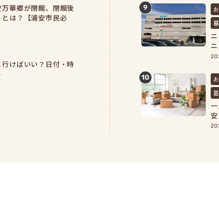
安万華郷が閉館、閉館後
9
トとは？【浦安市民必
ニ
ニ
を
20
こ行けばいい？日付・時
ト
10
一
安
備
20