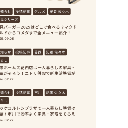
お知らせ
投稿記事
グルメ
記者 佐々木
月見シリーズ
見バーガー2025はどこで食べる？マクド
ルドからコメダまで全メニュー紹介！
25.09.05
お知らせ
投稿記事
葛西
記者 佐々木
暮らし
忠ホームズ葛西店は一人暮らしの家具・
電がそろう！ニトリ併設で新生活準備が
結
26.02.27
お知らせ
投稿記事
市川
記者 佐々木
暮らし
ッケコルトンプラザで一人暮らし準備は
結！市川で効率よく家具・家電をそろえ
う！
26.02.27