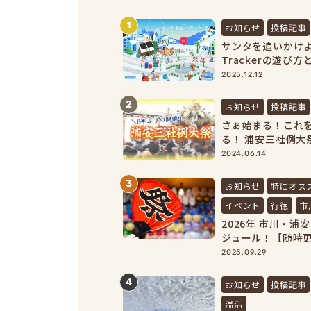
1
お知らせ
投稿記事
サンタを追いかけよう｜
Trackerの遊び
【2025最新】
2025.12.12
2
お知らせ
投稿記事
さぁ始まる！これを
る！ 浦安三社例大祭
2024.06.14
3
お知らせ
特にオス
イベント
行徳
市
2026年 市川・
ジュール！【随時
2025.09.29
4
お知らせ
投稿記事
温活