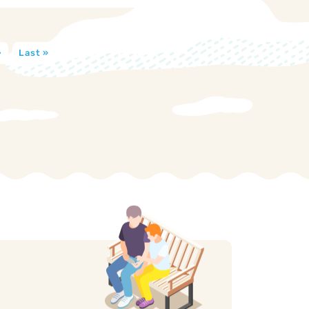
›
Last »