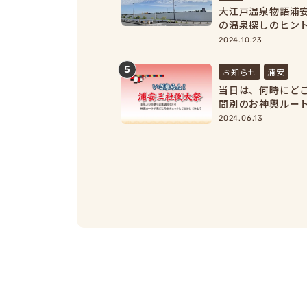
大江戸温泉物語浦
の温泉探しのヒン
見！】
2024.10.23
5
お知らせ
浦安
当日は、何時にど
間別のお神輿ルー
2024.06.13