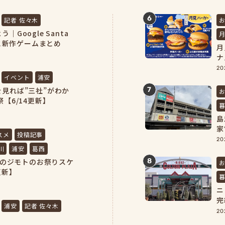
6
記者 佐々木
Google Santa
方と新作ゲームまとめ
月
ナ
20
イベント
浦安
7
見れば”三社”がわか
【6/14更新】
島
家
スメ
投稿記事
完
20
川
浦安
葛西
浦安のジモトのお祭りスケ
8
更新】
ニ
完
浦安
記者 佐々木
よ
20