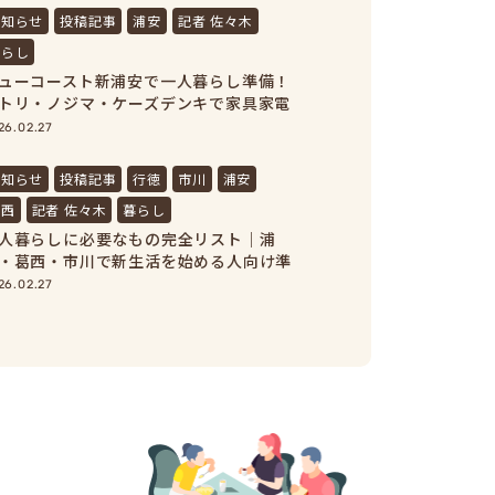
お知らせ
投稿記事
浦安
記者 佐々木
暮らし
ューコースト新浦安で一人暮らし準備！
トリ・ノジマ・ケーズデンキで家具家電
まとめ買い
26.02.27
お知らせ
投稿記事
行徳
市川
浦安
葛西
記者 佐々木
暮らし
人暮らしに必要なもの完全リスト｜浦
・葛西・市川で新生活を始める人向け準
ガイド
26.02.27