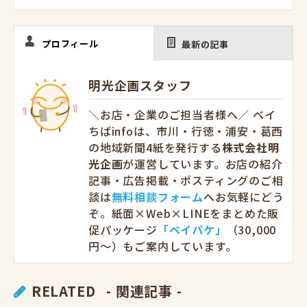
プロフィール
最新の記事
明光企画スタッフ
＼お店・企業のご担当者様へ／ ベイ
ちばinfoは、市川・行徳・浦安・葛西
の地域新聞4紙を発行する
株式会社明
光企画
が運営しています。お店の紹介
記事・広告掲載・ポスティングのご相
談は
無料相談フォーム
へお気軽にどう
ぞ。紙面×Web×LINEをまとめた販
促パッケージ
「ベイパケ」
（30,000
円〜）もご案内しています。
RELATED
- 関連記事 -