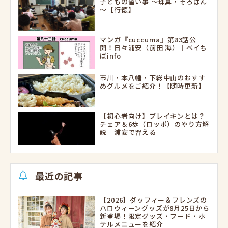
子どもの習い事 ～珠算・そろばん
～【行徳】
マンガ『cuccuma』第83話公
開！日々浦安（前田 海）｜ベイち
ばinfo
市川・本八幡・下総中山のおすす
めグルメをご紹介！【随時更新】
【初心者向け】ブレイキンとは？
チェア＆6歩（ロッポ）のやり方解
説｜浦安で習える
最近の記事
【2026】ダッフィー＆フレンズの
ハロウィーングッズが8月25日から
新登場！限定グッズ・フード・ホ
テルメニューを紹介