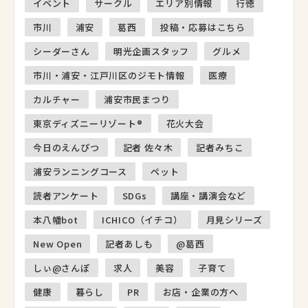
イベント
サークル
エリア別情報
行徳
市川
浦安
葛西
投稿・応募はこちら
シーダーさん
明光企画スタッフ
グルメ
市川・浦安・江戸川区のジモト情報
医療
カルチャー
浦安市民まつり
東京ディズニーリゾート®
花火大会
今日のえんぴつ
記者 佐々木
記者みちこ
浦安ランニングコース
ペット
読者アンケート
SDGs
講座・講演会など
本八幡bot
ICHICO（イチコ）
月見シリーズ
New Open
記者あしも
@葛西
しぃ@さんぽ
求人
美容
子育て
健康
暮らし
PR
お店・企業の方へ