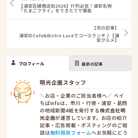
【浦安百縁商店街2026】行列必至！浦安名物
「たまごフライ」をできたてで堪能
【次の記事】
浦安のCafe&Bistro Luceでコースランチ♪【浦
安グルメ】
プロフィール
最新の記事
明光企画スタッフ
＼お店・企業のご担当者様へ／ ベイ
ちばinfoは、市川・行徳・浦安・葛西
の地域新聞4紙を発行する
株式会社明
光企画
が運営しています。お店の紹介
記事・広告掲載・ポスティングのご相
談は
無料相談フォーム
へお気軽にどう