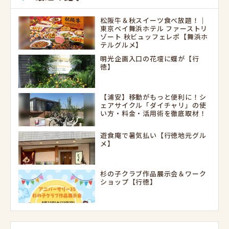
松阪牛＆秋スイーツ食べ放題！｜
東京ベイ舞浜ホテル ファーストリ
ゾート 秋ビュッフェレポ【舞浜ホ
テルグルメ】
明光企画入口の花壇に蝶が【行
徳】
【浦安】移動がもっと便利に！シ
ェアサイクル「ダイチャリ」の使
い方・料金・活用術を徹底取材！
遊食庵で暑気払い【行徳地元グル
メ】
杉の子クラブ作品展示会＆ワーク
ショップ【行徳】