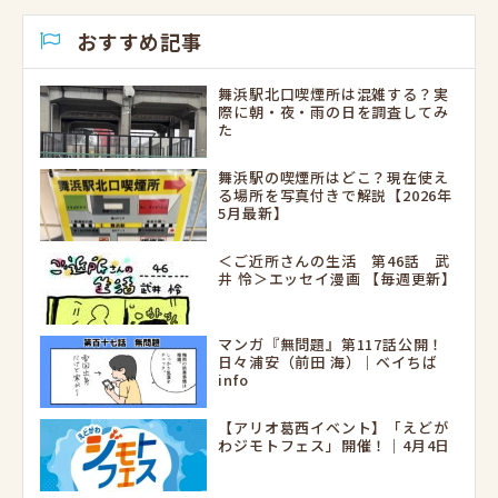
おすすめ記事
舞浜駅北口喫煙所は混雑する？実
際に朝・夜・雨の日を調査してみ
た
舞浜駅の喫煙所はどこ？現在使え
る場所を写真付きで解説【2026年
5月最新】
＜ご近所さんの生活 第46話 武
井 怜＞エッセイ漫画 【毎週更新】
マンガ『無問題』第117話公開！
日々浦安（前田 海）｜ベイちば
info
【アリオ葛西イベント】「えどが
わジモトフェス」開催！｜4月4日