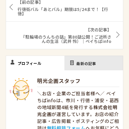
【前の記事】
行徳街バル「あとバル」期限は5/24まで！【行
徳】
【次の記事】
『駐輪場のうんちの話』第80話公開！ご近所さ
んの生活（武井 怜）｜ベイちばinfo
プロフィール
最新の記事
明光企画スタッフ
＼お店・企業のご担当者様へ／ ベイ
ちばinfoは、市川・行徳・浦安・葛西
の地域新聞4紙を発行する
株式会社明
光企画
が運営しています。お店の紹介
記事・広告掲載・ポスティングのご相
談は
無料相談フォーム
へお気軽にどう