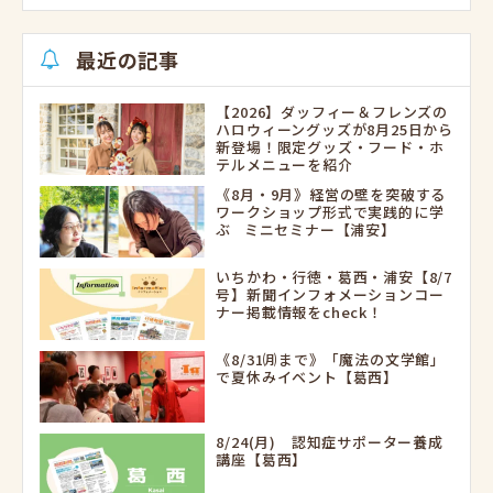
最近の記事
【2026】ダッフィー＆フレンズの
ハロウィーングッズが8月25日から
新登場！限定グッズ・フード・ホ
テルメニューを紹介
《8月・9月》経営の壁を突破する
ワークショップ形式で実践的に学
ぶ ミニセミナー【浦安】
いちかわ・行徳・葛西・浦安【8/7
号】新聞インフォメーションコー
ナー掲載情報をcheck！
《8/31㈪まで》「魔法の文学館」
で夏休みイベント【葛西】
8/24(月) 認知症サポーター養成
講座【葛西】