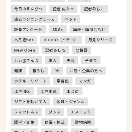
今日のえんぴつ
記者 佐々木
記者みちこ
浦安ランニングコース
ペット
読者アンケート
SDGs
講座・講演会など
本八幡bot
ICHICO（イチコ）
月見シリーズ
New Open
記者あしも
@葛西
しぃ@さんぽ
求人
美容
子育て
健康
暮らし
PR
お店・企業の方へ
ホテル・リゾート
学習塾
マンガ
江戸川区
江戸川区
まとめ
ジモトを動かす人
地域・ジャンル
フィットネス
ダンス
エスニック
語学・資格
葬儀・終活
動物病院