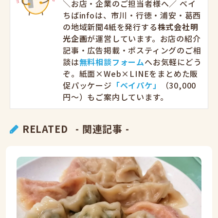
＼お店・企業のご担当者様へ／ ベイ
ちばinfoは、市川・行徳・浦安・葛西
の地域新聞4紙を発行する
株式会社明
光企画
が運営しています。お店の紹介
記事・広告掲載・ポスティングのご相
談は
無料相談フォーム
へお気軽にどう
ぞ。紙面×Web×LINEをまとめた販
促パッケージ
「ベイパケ」
（30,000
円〜）もご案内しています。
RELATED
- 関連記事 -