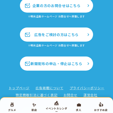
企業の方のお問合せはこちら
※明光企画ホームページ お問合せへ移動します
広告をご検討の方はこちら
※明光企画ホームページ お問合せへ移動します
新聞配布の申込・停止はこちら
トップページ
広告掲載について
プライバシーポリシー
特定商取引法に基づく表記
お問合せ
運営会社
🎪
🍜
✨
💼
👍
イベントカレンダ
Copyright ©2026 株式会社明光企画 All rights reserved.
グルメ
新店
求人
おすすめ店
ー