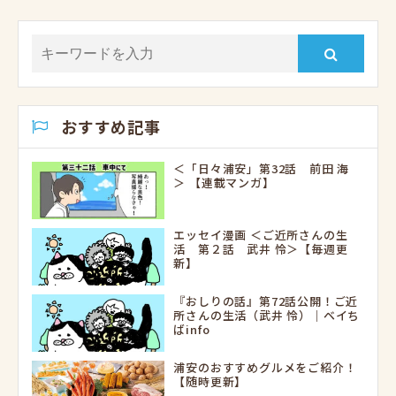
おすすめ記事
＜「日々浦安」第32話 前田 海
＞ 【連載マンガ】
エッセイ漫画 ＜ご近所さんの生
活 第２話 武井 怜＞【毎週更
新】
『おしりの話』第72話公開！ご近
所さんの生活（武井 怜）｜ベイち
ばinfo
浦安のおすすめグルメをご紹介！
【随時更新】