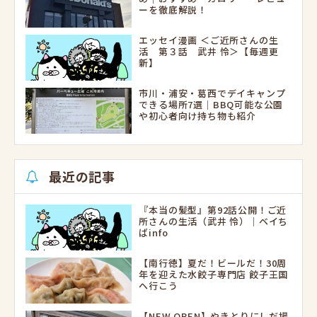
ーを徹底解説！
エッセイ漫画 ＜ご近所さんの生
活 第３話 武井 怜＞【毎週更
新】
市川・浦安・葛西でデイキャンプ
できる場所7選｜BBQ可能な公園
や初心者向け持ち物も紹介
最近の記事
『本当の髪型』第92話公開！ご近
所さんの生活（武井 怜）｜ベイち
ばinfo
【南行徳】夏だ！ビールだ！30周
年を迎えた水餃子専門店 餃子王国
へ行こう
【NEW OPEN】やきとりにしだ場