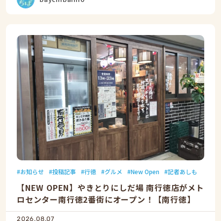
お知らせ
投稿記事
行徳
グルメ
New Open
記者あしも
【NEW OPEN】やきとりにしだ場 南行徳店がメト
ロセンター南行徳2番街にオープン！【南行徳】
2026.08.07