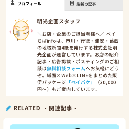
プロフィール
最新の記事
明光企画スタッフ
＼お店・企業のご担当者様へ／ ベイ
ちばinfoは、市川・行徳・浦安・葛西
の地域新聞4紙を発行する
株式会社明
光企画
が運営しています。お店の紹介
記事・広告掲載・ポスティングのご相
談は
無料相談フォーム
へお気軽にどう
ぞ。紙面×Web×LINEをまとめた販
促パッケージ
「ベイパケ」
（30,000
円〜）もご案内しています。
RELATED
- 関連記事 -