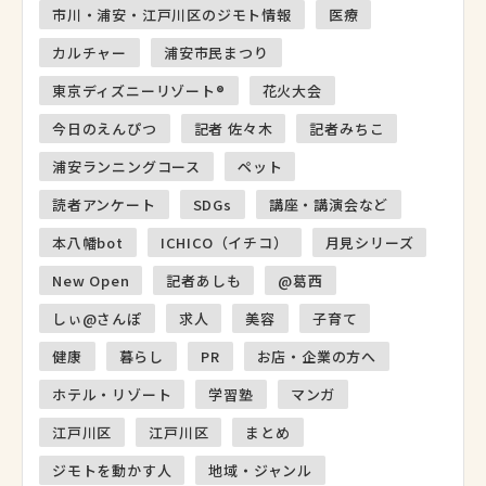
市川・浦安・江戸川区のジモト情報
医療
カルチャー
浦安市民まつり
東京ディズニーリゾート®
花火大会
今日のえんぴつ
記者 佐々木
記者みちこ
浦安ランニングコース
ペット
読者アンケート
SDGs
講座・講演会など
本八幡bot
ICHICO（イチコ）
月見シリーズ
New Open
記者あしも
@葛西
しぃ@さんぽ
求人
美容
子育て
健康
暮らし
PR
お店・企業の方へ
ホテル・リゾート
学習塾
マンガ
江戸川区
江戸川区
まとめ
ジモトを動かす人
地域・ジャンル