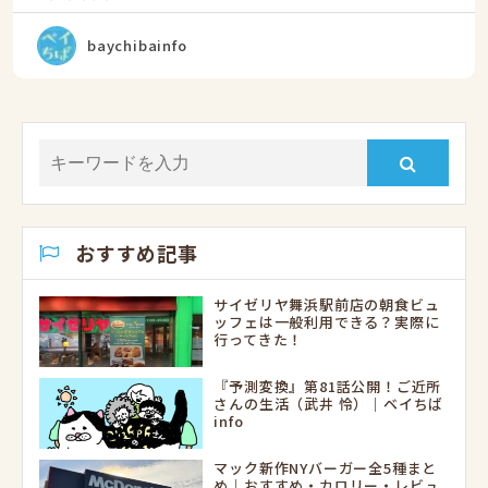
baychibainfo
おすすめ記事
サイゼリヤ舞浜駅前店の朝食ビュ
ッフェは一般利用できる？実際に
行ってきた！
『予測変換』第81話公開！ご近所
さんの生活（武井 怜）｜ベイちば
info
マック新作NYバーガー全5種まと
め｜おすすめ・カロリー・レビュ