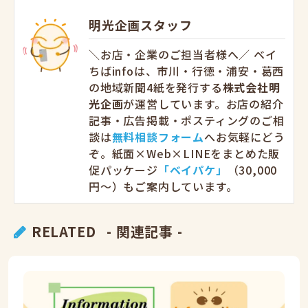
明光企画スタッフ
＼お店・企業のご担当者様へ／ ベイ
ちばinfoは、市川・行徳・浦安・葛西
の地域新聞4紙を発行する
株式会社明
光企画
が運営しています。お店の紹介
記事・広告掲載・ポスティングのご相
談は
無料相談フォーム
へお気軽にどう
ぞ。紙面×Web×LINEをまとめた販
促パッケージ
「ベイパケ」
（30,000
円〜）もご案内しています。
RELATED
- 関連記事 -