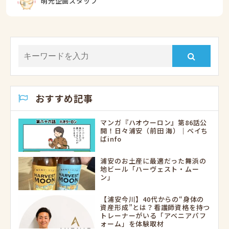
明光企画スタッフ
おすすめ記事
マンガ『ハオウーロン』第86話公
開！日々浦安（前田 海）｜ベイち
ばinfo
浦安のお土産に最適だった舞浜の
地ビール「ハーヴェスト・ムー
ン」
【浦安今川】40代からの“身体の
資産形成”とは？看護師資格を持つ
トレーナーがいる「アべニアパフ
ォーム」を体験取材