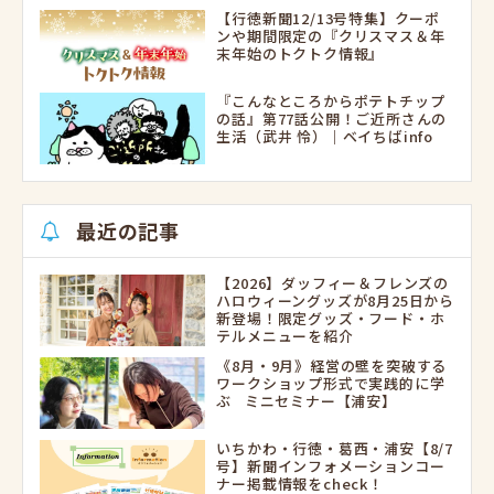
【行徳新聞12/13号特集】クーポ
ンや期間限定の『クリスマス＆年
末年始のトクトク情報』
『こんなところからポテトチップ
の話』第77話公開！ご近所さんの
生活（武井 怜）｜ベイちばinfo
最近の記事
【2026】ダッフィー＆フレンズの
ハロウィーングッズが8月25日から
新登場！限定グッズ・フード・ホ
テルメニューを紹介
《8月・9月》経営の壁を突破する
ワークショップ形式で実践的に学
ぶ ミニセミナー【浦安】
いちかわ・行徳・葛西・浦安【8/7
号】新聞インフォメーションコー
ナー掲載情報をcheck！