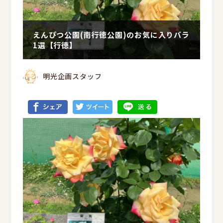
えんぴつ公園(南行徳公園)のお気に入りバラ
1選【行徳】
明光企画スタッフ