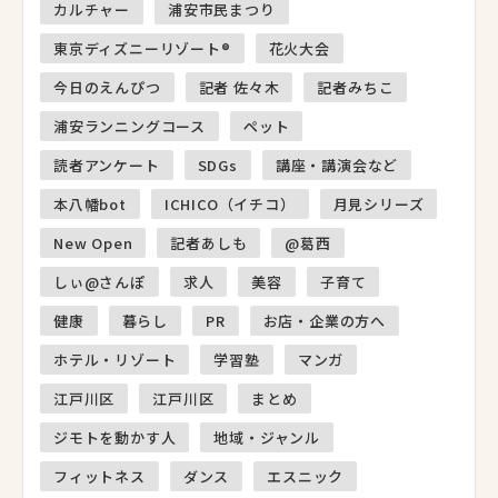
カルチャー
浦安市民まつり
東京ディズニーリゾート®
花火大会
今日のえんぴつ
記者 佐々木
記者みちこ
浦安ランニングコース
ペット
読者アンケート
SDGs
講座・講演会など
本八幡bot
ICHICO（イチコ）
月見シリーズ
New Open
記者あしも
@葛西
しぃ@さんぽ
求人
美容
子育て
健康
暮らし
PR
お店・企業の方へ
ホテル・リゾート
学習塾
マンガ
江戸川区
江戸川区
まとめ
ジモトを動かす人
地域・ジャンル
フィットネス
ダンス
エスニック