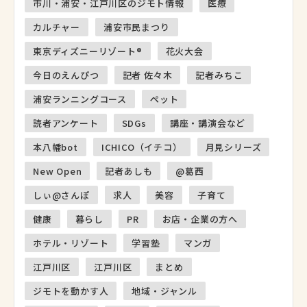
市川・浦安・江戸川区のジモト情報
医療
カルチャー
浦安市民まつり
東京ディズニーリゾート®
花火大会
今日のえんぴつ
記者 佐々木
記者みちこ
浦安ランニングコース
ペット
読者アンケート
SDGs
講座・講演会など
本八幡bot
ICHICO（イチコ）
月見シリーズ
New Open
記者あしも
@葛西
しぃ@さんぽ
求人
美容
子育て
健康
暮らし
PR
お店・企業の方へ
ホテル・リゾート
学習塾
マンガ
江戸川区
江戸川区
まとめ
ジモトを動かす人
地域・ジャンル