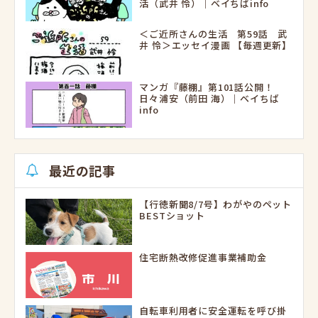
活（武井 怜）｜ベイちばinfo
＜ご近所さんの生活 第59話 武
井 怜＞エッセイ漫画 【毎週更新】
マンガ『藤棚』第101話公開！
日々浦安（前田 海）｜ベイちば
info
最近の記事
【行徳新聞8/7号】わがやのペット
BESTショット
住宅断熱改修促進事業補助金
自転車利用者に安全運転を呼び掛