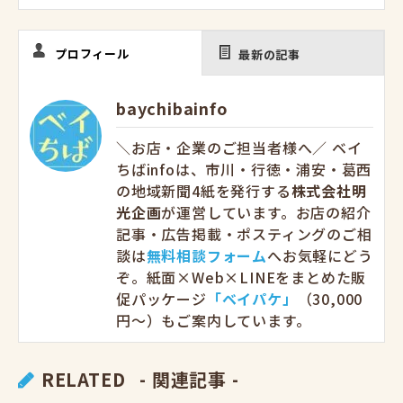
プロフィール
最新の記事
baychibainfo
＼お店・企業のご担当者様へ／ ベイ
ちばinfoは、市川・行徳・浦安・葛西
の地域新聞4紙を発行する
株式会社明
光企画
が運営しています。お店の紹介
記事・広告掲載・ポスティングのご相
談は
無料相談フォーム
へお気軽にどう
ぞ。紙面×Web×LINEをまとめた販
促パッケージ
「ベイパケ」
（30,000
円〜）もご案内しています。
RELATED
- 関連記事 -