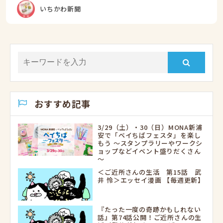
いちかわ新聞
おすすめ記事
3/29（土）・30（日）MONA新浦
安で「ベイちばフェスタ」を楽し
もう ～スタンプラリーやワークシ
ョップなどイベント盛りだくさん
～
＜ご近所さんの生活 第15話 武
井 怜＞エッセイ漫画 【毎週更新】
『たった一度の奇跡かもしれない
話』第74話公開！ご近所さんの生