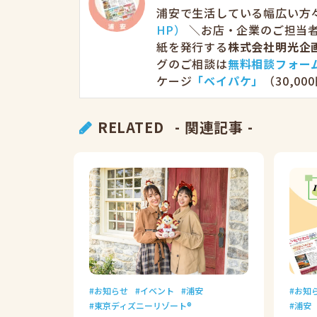
浦安で生活している幅広い方
HP）
＼お店・企業のご担当者
紙を発行する
株式会社明光企
グのご相談は
無料相談フォー
ケージ
「ベイパケ」
（30,0
RELATED
- 関連記事 -
お知らせ
イベント
浦安
お知
東京ディズニーリゾート®
浦安