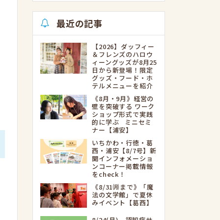
最近の記事
【2026】ダッフィー
＆フレンズのハロウ
ィーングッズが8月25
日から新登場！限定
グッズ・フード・ホ
テルメニューを紹介
《8月・9月》経営の
壁を突破する ワーク
ショップ形式で実践
的に学ぶ ミニセミ
ナー【浦安】
いちかわ・行徳・葛
西・浦安【8/7号】新
聞インフォメーショ
ンコーナー掲載情報
をcheck！
《8/31㈪まで》「魔
法の文学館」で夏休
みイベント【葛西】
8/24(月) 認知症サ