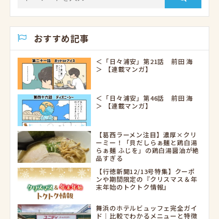
おすすめ記事
＜「日々浦安」第21話 前田 海
＞ 【連載マンガ】
＜「日々浦安」第46話 前田 海
＞ 【連載マンガ】
【葛西ラーメン注目】濃厚×クリ
ーミー！「貝だしらぁ麺と鶏白湯
らぁ麺 ふじを」の鶏白湯醤油が絶
品すぎる
【行徳新聞12/13号特集】クーポ
ンや期間限定の『クリスマス＆年
末年始のトクトク情報』
舞浜のホテルビュッフェ完全ガイ
ド｜比較でわかるメニューと特徴