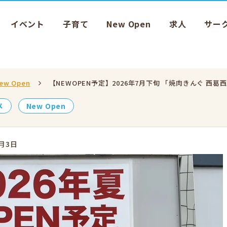
イベント
子育て
New Open
求人
サー
ew Open
【NEWOPEN予定】2026年7月下旬 「焼肉きんぐ 
メ
New Open
8月3日