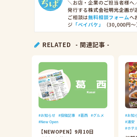
＼お店・企業のご担当者様へ／
発行する
株式会社明光企画
が
ご相談は
無料相談フォーム
へ
ジ
「ベイパケ」
（30,000
RELATED
- 関連記事 -
お知らせ
投稿記事
葛西
グルメ
お知
New Open
浦安
ホテ
【NEWOPEN】9月10日