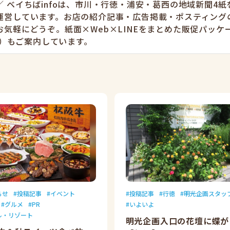
 ベイちばinfoは、市川・行徳・浦安・葛西の地域新聞4紙
運営しています。お店の紹介記事・広告掲載・ポスティング
お気軽にどうぞ。紙面×Web×LINEをまとめた販促パッケ
円〜）もご案内しています。
らせ
投稿記事
イベント
投稿記事
行徳
明光企画スタッ
グルメ
PR
いよいよ
ル・リゾート
明光企画入口の花壇に蝶が