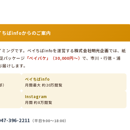
ちばinfoからのご案内
ミングです。ベイちばinfoを運営する
株式会社明光企画
では、紙
販促パッケージ
「ベイパケ」（30,000円〜）
で、市川・行徳・浦
お届けします。
ベイちばinfo
部）
月間最大 約20万閲覧
Instagram
月間 約8万閲覧
047-396-2211
（平日9:00〜18:00）