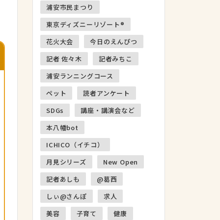
浦安市民まつり
東京ディズニーリゾート®
花火大会
今日のえんぴつ
記者 佐々木
記者みちこ
浦安ランニングコース
ペット
読者アンケート
SDGs
講座・講演会など
本八幡bot
ICHICO（イチコ）
月見シリーズ
New Open
記者あしも
@葛西
しぃ@さんぽ
求人
美容
子育て
健康