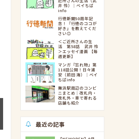
近所さんの生活（武
井 怜）｜ベイちば
info
行徳新聞50周年記
念！『行徳のココが
好き』を教えてくだ
さい😊
＜ご近所さんの生
活 第58話 武井 怜
＞エッセイ漫画 【毎
週更新】
マンガ『忘れ物』第
118話公開！日々浦
安（前田 海）｜ベイ
ちばinfo
舞浜駅周辺のコンビ
ニまとめ｜改札内・
改札外・車で寄れる
店舗も紹介
最近の記事
【NEWOPEN】9月