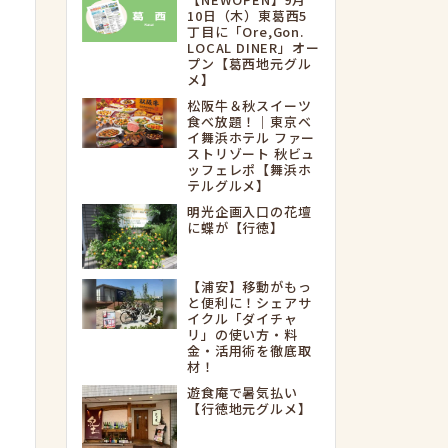
10日（木）東葛西5
丁目に「Ore,Gon.
LOCAL DINER」オー
プン【葛西地元グル
メ】
松阪牛＆秋スイーツ
食べ放題！｜東京ベ
イ舞浜ホテル ファー
ストリゾート 秋ビュ
ッフェレポ【舞浜ホ
テルグルメ】
明光企画入口の花壇
に蝶が【行徳】
【浦安】移動がもっ
と便利に！シェアサ
イクル「ダイチャ
リ」の使い方・料
金・活用術を徹底取
材！
遊食庵で暑気払い
【行徳地元グルメ】