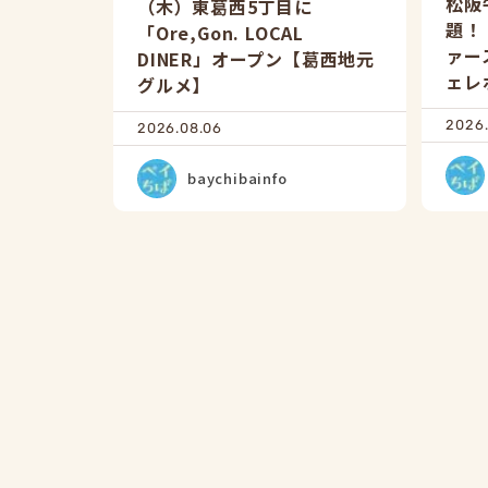
松阪
（木）東葛西5丁目に
題！
「Ore,Gon. LOCAL
ァー
DINER」オープン【葛西地元
ェレ
グルメ】
2026
2026.08.06
baychibainfo