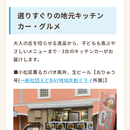
選りすぐりの地元キッチン
カー・グルメ
大人の舌を唸らせる逸品から、子どもも喜ぶや
さしいメニューまで…3台のキッチンカーがお
届けします。
■小松菜薫るガパオ風丼、生ビール【おりゅう
号(
一般社団えどBAY地域共創ミライ
所属)】