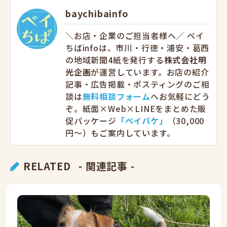
baychibainfo
＼お店・企業のご担当者様へ／ ベイ
ちばinfoは、市川・行徳・浦安・葛西
の地域新聞4紙を発行する
株式会社明
光企画
が運営しています。お店の紹介
記事・広告掲載・ポスティングのご相
談は
無料相談フォーム
へお気軽にどう
ぞ。紙面×Web×LINEをまとめた販
促パッケージ
「ベイパケ」
（30,000
円〜）もご案内しています。
RELATED
- 関連記事 -