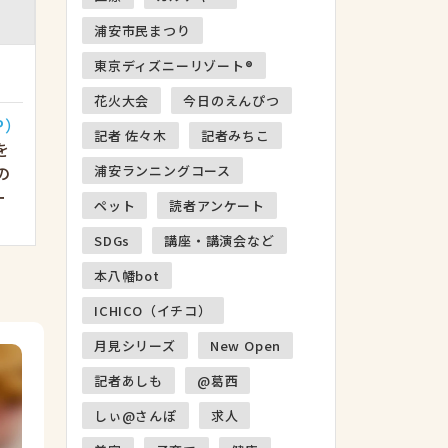
浦安市民まつり
東京ディズニーリゾート®
花火大会
今日のえんぴつ
P）
記者 佐々木
記者みちこ
を
浦安ランニングコース
の
ー
ペット
読者アンケート
SDGs
講座・講演会など
本八幡bot
ICHICO（イチコ）
月見シリーズ
New Open
記者あしも
@葛西
しぃ@さんぽ
求人