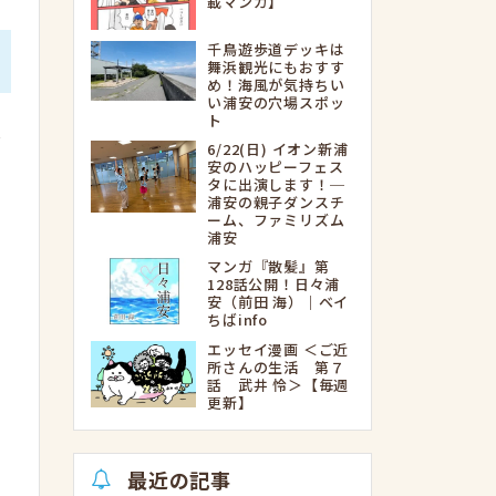
載マンガ】
千鳥遊歩道デッキは
舞浜観光にもおすす
め！海風が気持ちい
い浦安の穴場スポッ
ト
境
6/22(日) イオン新浦
安のハッピーフェス
タに出演します！─
浦安の親子ダンスチ
ーム、ファミリズム
浦安
の
マンガ『散髪』第
128話公開！日々浦
安（前田 海）｜ベイ
ちばinfo
エッセイ漫画 ＜ご近
所さんの生活 第７
話 武井 怜＞【毎週
更新】
最近の記事