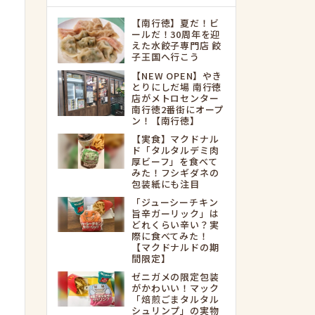
【南行徳】夏だ！ビ
ールだ！30周年を迎
えた水餃子専門店 餃
子王国へ行こう
【NEW OPEN】やき
とりにしだ場 南行徳
店がメトロセンター
南行徳2番街にオープ
ン！【南行徳】
【実食】マクドナル
ド「タルタルデミ肉
厚ビーフ」を食べて
みた！フシギダネの
包装紙にも注目
「ジューシーチキン
旨辛ガーリック」は
どれくらい辛い？実
際に食べてみた！
【マクドナルドの期
間限定】
ゼニガメの限定包装
がかわいい！マック
「焙煎ごまタルタル
シュリンプ」の実物