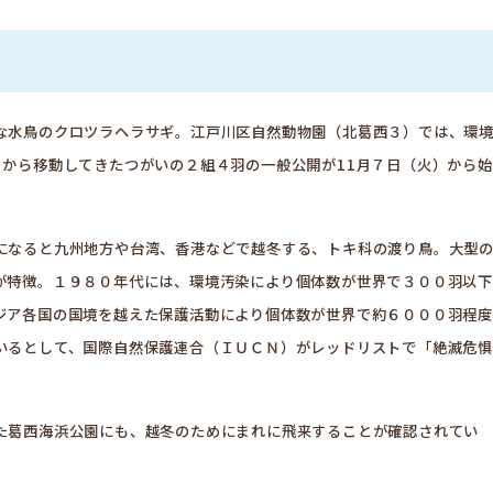
な水鳥のクロツラヘラサギ。江戸川区自然動物園（北葛西３）では、環
）から移動してきたつがいの２組４羽の一般公開が11月７日（火）から始
になると九州地方や台湾、香港などで越冬する、トキ科の渡り鳥。大型
が特徴。１９８０年代には、環境汚染により個体数が世界で３００羽以下
ジア各国の国境を越えた保護活動により個体数が世界で約６０００羽程度
いるとして、国際自然保護連合（ＩＵＣＮ）がレッドリストで「絶滅危惧
た葛西海浜公園にも、越冬のためにまれに飛来することが確認されてい