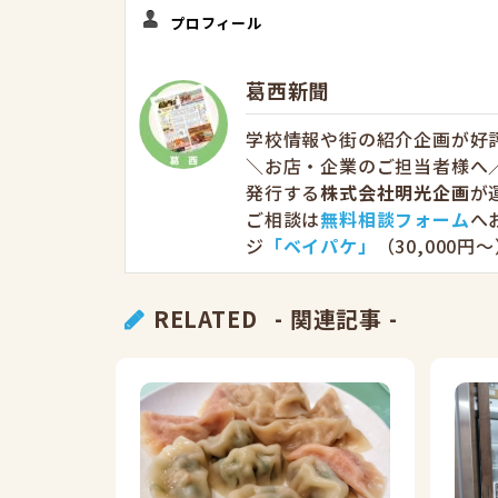
プロフィール
葛西新聞
学校情報や街の紹介企画が好
＼お店・企業のご担当者様へ／
発行する
株式会社明光企画
が
ご相談は
無料相談フォーム
へ
ジ
「ベイパケ」
（30,000
RELATED
- 関連記事 -