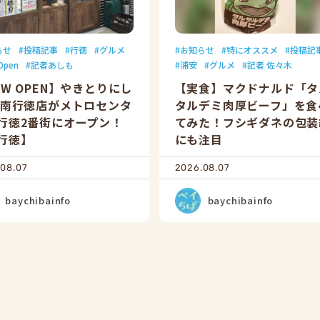
らせ
投稿記事
行徳
グルメ
お知らせ
特にオススメ
投稿記
Open
記者あしも
浦安
グルメ
記者 佐々木
EW OPEN】やきとりにし
【実食】マクドナルド「タ
 南行徳店がメトロセンタ
タルデミ肉厚ビーフ」を食
行徳2番街にオープン！
てみた！フシギダネの包装
行徳】
にも注目
08.07
2026.08.07
baychibainfo
baychibainfo