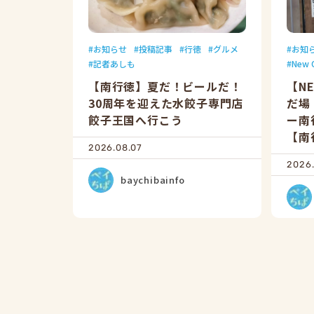
お知らせ
投稿記事
行徳
グルメ
お知
記者あしも
New 
【南行徳】夏だ！ビールだ！
【N
30周年を迎えた水餃子専門店
だ場
餃子王国へ行こう
ー南
【南
2026.08.07
2026.
baychibainfo