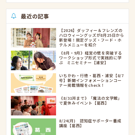
最近の記事
【2026】ダッフィー＆フレンズの
ハロウィーングッズが8月25日から
新登場！限定グッズ・フード・ホ
テルメニューを紹介
《8月・9月》経営の壁を突破する
ワークショップ形式で実践的に学
ぶ ミニセミナー【浦安】
いちかわ・行徳・葛西・浦安【8/7
号】新聞インフォメーションコー
ナー掲載情報をcheck！
《8/31㈪まで》「魔法の文学館」
で夏休みイベント【葛西】
8/24(月) 認知症サポーター養成
講座【葛西】