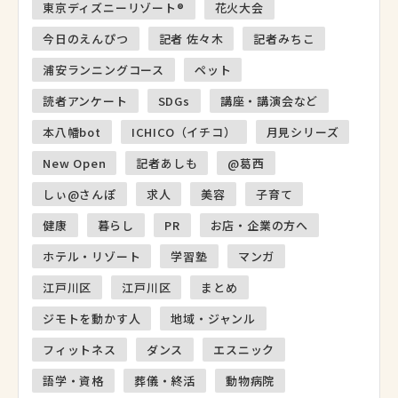
東京ディズニーリゾート®
花火大会
今日のえんぴつ
記者 佐々木
記者みちこ
浦安ランニングコース
ペット
読者アンケート
SDGs
講座・講演会など
本八幡bot
ICHICO（イチコ）
月見シリーズ
New Open
記者あしも
@葛西
しぃ@さんぽ
求人
美容
子育て
健康
暮らし
PR
お店・企業の方へ
ホテル・リゾート
学習塾
マンガ
江戸川区
江戸川区
まとめ
ジモトを動かす人
地域・ジャンル
フィットネス
ダンス
エスニック
語学・資格
葬儀・終活
動物病院