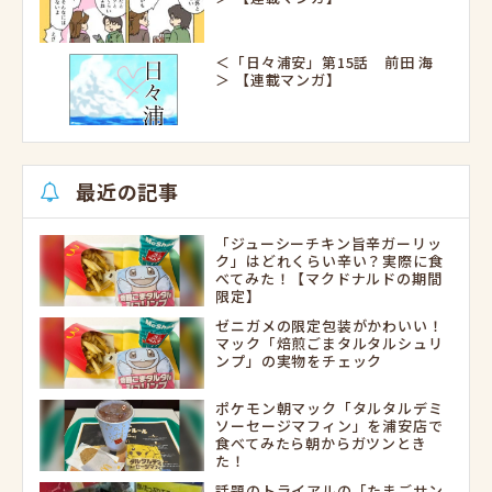
＜「日々浦安」第15話 前田 海
＞ 【連載マンガ】
最近の記事
「ジューシーチキン旨辛ガーリッ
ク」はどれくらい辛い？実際に食
べてみた！【マクドナルドの期間
限定】
ゼニガメの限定包装がかわいい！
マック「焙煎ごまタルタルシュリ
ンプ」の実物をチェック
ポケモン朝マック「タルタルデミ
ソーセージマフィン」を浦安店で
食べてみたら朝からガツンとき
た！
話題のトライアルの「たまごサン