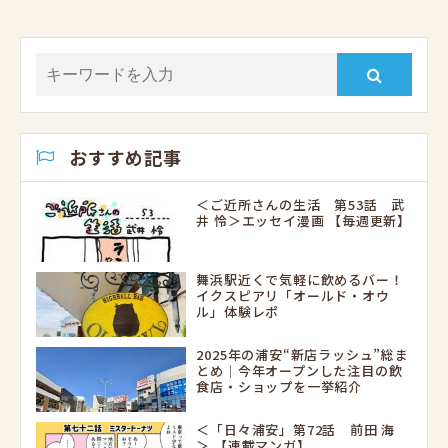
おすすめ記事
＜ご近所さんの生活 第53話 武
井 怜＞エッセイ漫画 【毎週更新】
舞浜駅近くで気軽に飲めるバー！
イクスピアリ「オールド・オウ
ル」体験レポ
2025年の浦安“新店ラッシュ”総ま
とめ｜今年オープンした注目の飲
食店・ショップを一挙紹介
＜「日々浦安」第72話 前田 海
＞ 【連載マンガ】