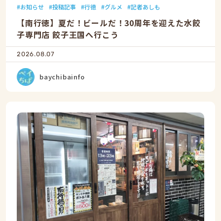
お知らせ
投稿記事
行徳
グルメ
記者あしも
【南行徳】夏だ！ビールだ！30周年を迎えた水餃
子専門店 餃子王国へ行こう
2026.08.07
baychibainfo