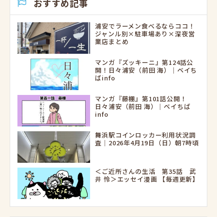
おすすめ記事
浦安でラーメン食べるならココ！
ジャンル別×駐車場あり×深夜営
業店まとめ
マンガ『ズッキーニ』第124話公
開！日々浦安（前田 海）｜ベイち
ばinfo
マンガ『藤棚』第101話公開！
日々浦安（前田 海）｜ベイちば
info
舞浜駅コインロッカー利用状況調
査｜2026年4月19日（日）朝7時頃
＜ご近所さんの生活 第35話 武
井 怜＞エッセイ漫画 【毎週更新】