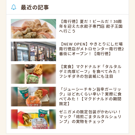
最近の記事
【南行徳】夏だ！ビールだ！30周
年を迎えた水餃子専門店 餃子王国
へ行こう
【NEW OPEN】やきとりにしだ場
南行徳店がメトロセンター南行徳2
番街にオープン！【南行徳】
【実食】マクドナルド「タルタル
デミ肉厚ビーフ」を食べてみた！
フシギダネの包装紙にも注目
「ジューシーチキン旨辛ガーリッ
ク」はどれくらい辛い？実際に食
べてみた！【マクドナルドの期間
限定】
ゼニガメの限定包装がかわいい！
マック「焙煎ごまタルタルシュリ
ンプ」の実物をチェック