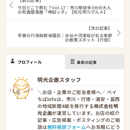
【前の記事】
今日どこで飲む？Vol.17｜市川駅徒歩3分の大人
の和食居酒屋「神田ッ子」【地元市川グルメ】
【次の記事】
早春の行徳鳥獣保護区｜水仙や河津桜が彩る季節
の散策スポット【行徳】
プロフィール
最新の記事
明光企画スタッフ
＼お店・企業のご担当者様へ／ ベイ
ちばinfoは、市川・行徳・浦安・葛西
の地域新聞4紙を発行する
株式会社明
光企画
が運営しています。お店の紹介
記事・広告掲載・ポスティングのご相
談は
無料相談フォーム
へお気軽にどう