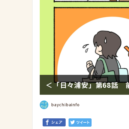
＜「日々浦安」第68話 前
baychibainfo