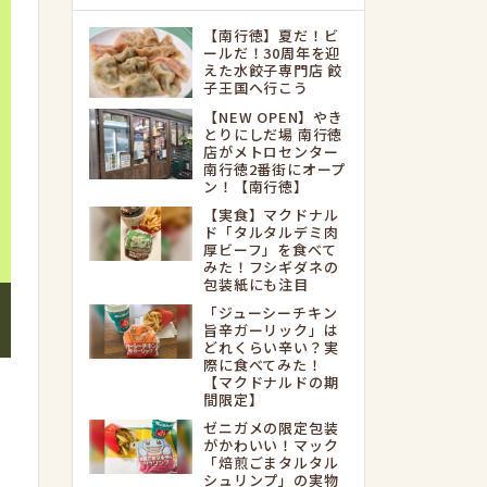
【南行徳】夏だ！ビ
ールだ！30周年を迎
えた水餃子専門店 餃
子王国へ行こう
【NEW OPEN】やき
とりにしだ場 南行徳
店がメトロセンター
南行徳2番街にオープ
ン！【南行徳】
【実食】マクドナル
ド「タルタルデミ肉
厚ビーフ」を食べて
みた！フシギダネの
包装紙にも注目
「ジューシーチキン
旨辛ガーリック」は
どれくらい辛い？実
際に食べてみた！
【マクドナルドの期
間限定】
ゼニガメの限定包装
がかわいい！マック
「焙煎ごまタルタル
シュリンプ」の実物