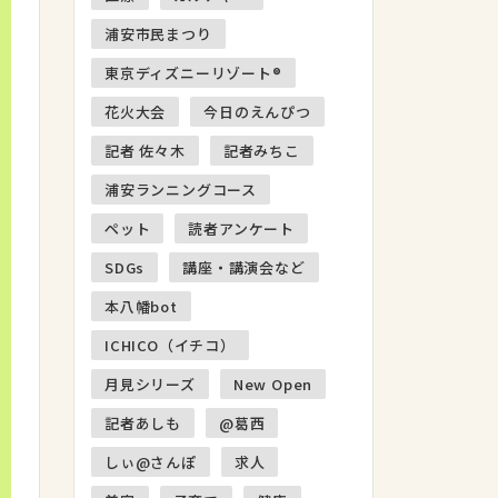
浦安市民まつり
東京ディズニーリゾート®
花火大会
今日のえんぴつ
記者 佐々木
記者みちこ
浦安ランニングコース
ペット
読者アンケート
SDGs
講座・講演会など
本八幡bot
ICHICO（イチコ）
月見シリーズ
New Open
記者あしも
@葛西
しぃ@さんぽ
求人