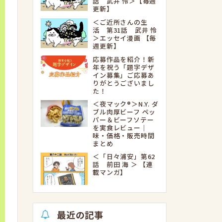
話 武井 怜＞【毎週
更新】
＜ご近所さんの生
活 第31話 武井 怜
＞エッセイ漫画 【毎
週更新】
応募作品を紹介！新
年を祝う「題字デザ
イン募集」ご応募あ
りがとうございまし
た！
＜夜マック®＞N.Y. ダ
ブル肉厚ビーフ ペッ
パー＆ビーフソテー
を実食レビュー｜
味・価格・販売時間
まとめ
＜「日々浦安」第62
話 前田 海 ＞ 【連
載マンガ】
最近の記事