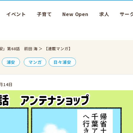
イベント
子育て
New Open
求人
サー
安」第68話 前田 海 ＞ 【連載マンガ】
浦安
マンガ
日々浦安
月14日