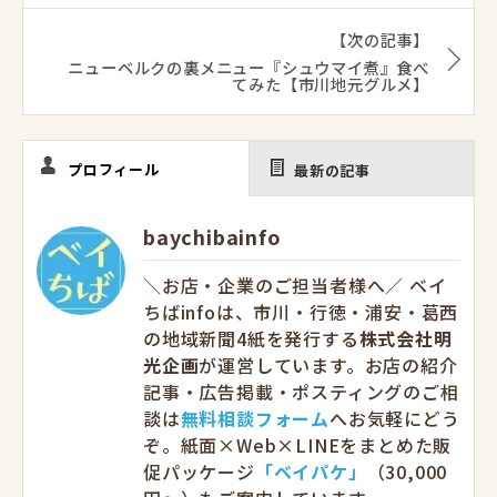
【次の記事】
ニューベルクの裏メニュー『シュウマイ煮』食べ
てみた【市川地元グルメ】
プロフィール
最新の記事
baychibainfo
＼お店・企業のご担当者様へ／ ベイ
ちばinfoは、市川・行徳・浦安・葛西
の地域新聞4紙を発行する
株式会社明
光企画
が運営しています。お店の紹介
記事・広告掲載・ポスティングのご相
談は
無料相談フォーム
へお気軽にどう
ぞ。紙面×Web×LINEをまとめた販
促パッケージ
「ベイパケ」
（30,000