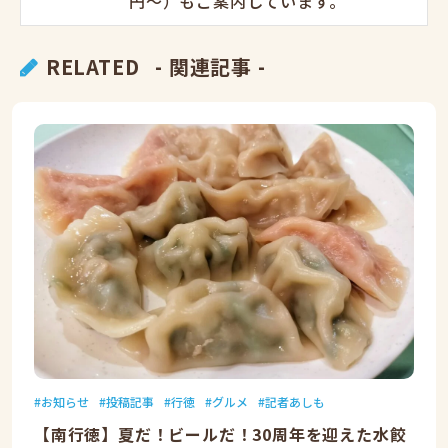
円〜）もご案内しています。
RELATED
- 関連記事 -
お知らせ
投稿記事
行徳
グルメ
記者あしも
【南行徳】夏だ！ビールだ！30周年を迎えた水餃