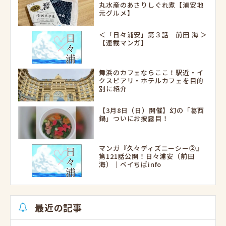
丸水産のあさりしぐれ煮【浦安地
元グルメ】
＜「日々浦安」第３話 前田 海 ＞
【連載マンガ】
舞浜のカフェならここ！駅近・イ
クスピアリ・ホテルカフェを目的
別に紹介
【3月8日（日）開催】幻の「葛西
鍋」ついにお披露目！
マンガ『久々ディズニーシー②』
第121話公開！日々浦安（前田
海）｜ベイちばinfo
最近の記事