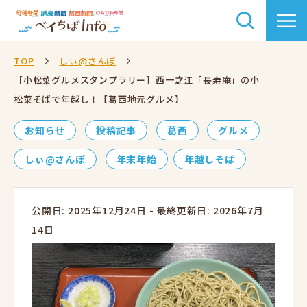
TOP
しぃ@さんぽ
［小松菜グルメスタンプラリー］西一之江「長寿庵」の小
松菜そばで年越し！【葛西地元グルメ】
お知らせ
投稿記事
葛西
グルメ
しぃ@さんぽ
年末年始
年越しそば
公開日: 2025年12月24日
-
最終更新日: 2026年7月
14日