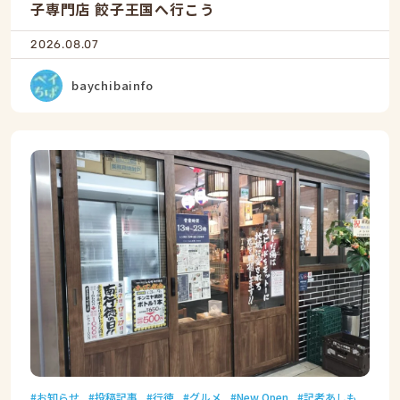
子専門店 餃子王国へ行こう
2026.08.07
baychibainfo
お知らせ
投稿記事
行徳
グルメ
New Open
記者あしも