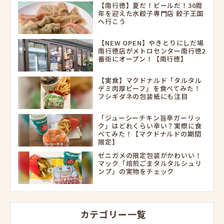
【南行徳】夏だ！ビールだ！30周
年を迎えた水餃子専門店 餃子王国
へ行こう
【NEW OPEN】やきとりにしだ場
南行徳店がメトロセンター南行徳2
番街にオープン！【南行徳】
【実食】マクドナルド「タルタル
デミ肉厚ビーフ」を食べてみた！
フシギダネの包装紙にも注目
「ジューシーチキン旨辛ガーリッ
ク」はどれくらい辛い？実際に食
べてみた！【マクドナルドの期間
限定】
ゼニガメの限定包装がかわいい！
マック「焙煎ごまタルタルシュリ
ンプ」の実物をチェック
カテゴリー一覧