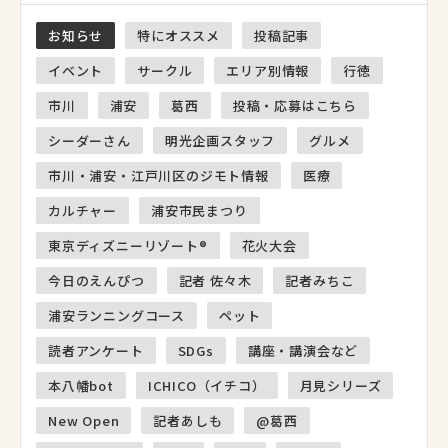
お知らせ
特にオススメ
投稿記事
イベント
サークル
エリア別情報
行徳
市川
浦安
葛西
投稿・応募はこちら
シーダーさん
明光企画スタッフ
グルメ
市川・浦安・江戸川区のジモト情報
医療
カルチャー
浦安市民まつり
東京ディズニーリゾート®
花火大会
今日のえんぴつ
記者 佐々木
記者みちこ
浦安ランニングコース
ペット
読者アンケート
SDGs
講座・講演会など
本八幡bot
ICHICO（イチコ）
月見シリーズ
New Open
記者あしも
@葛西