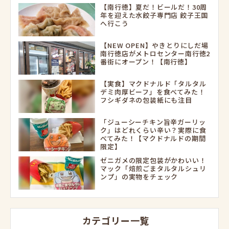
【南行徳】夏だ！ビールだ！30周
年を迎えた水餃子専門店 餃子王国
へ行こう
【NEW OPEN】やきとりにしだ場
南行徳店がメトロセンター南行徳2
番街にオープン！【南行徳】
【実食】マクドナルド「タルタル
デミ肉厚ビーフ」を食べてみた！
フシギダネの包装紙にも注目
「ジューシーチキン旨辛ガーリッ
ク」はどれくらい辛い？実際に食
べてみた！【マクドナルドの期間
限定】
ゼニガメの限定包装がかわいい！
マック「焙煎ごまタルタルシュリ
ンプ」の実物をチェック
カテゴリー一覧