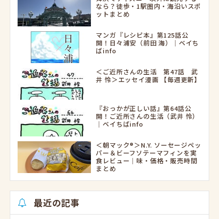
なら？徒歩・1駅圏内・海沿いスポ
ットまとめ
マンガ『レシピ本』第125話公
開！日々浦安（前田 海）｜ベイち
ばinfo
＜ご近所さんの生活 第47話 武
井 怜＞エッセイ漫画 【毎週更新】
『おっかが正しい話』第64話公
開！ご近所さんの生活（武井 怜）
｜ベイちばinfo
＜朝マック®＞N.Y. ソーセージペッ
パー＆ビーフソテーマフィンを実
食レビュー｜味・価格・販売時間
まとめ
最近の記事