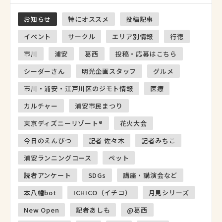
お知らせ
特にオススメ
投稿記事
イベント
サークル
エリア別情報
行徳
市川
浦安
葛西
投稿・応募はこちら
シーダーさん
明光企画スタッフ
グルメ
市川・浦安・江戸川区のジモト情報
医療
カルチャー
浦安市民まつり
東京ディズニーリゾート®
花火大会
今日のえんぴつ
記者 佐々木
記者みちこ
浦安ランニングコース
ペット
読者アンケート
SDGs
講座・講演会など
本八幡bot
ICHICO（イチコ）
月見シリーズ
New Open
記者あしも
@葛西