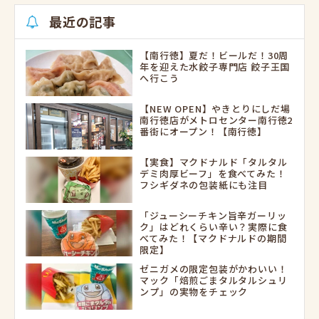
最近の記事
【南行徳】夏だ！ビールだ！30周
年を迎えた水餃子専門店 餃子王国
へ行こう
【NEW OPEN】やきとりにしだ場
南行徳店がメトロセンター南行徳2
番街にオープン！【南行徳】
【実食】マクドナルド「タルタル
デミ肉厚ビーフ」を食べてみた！
フシギダネの包装紙にも注目
「ジューシーチキン旨辛ガーリッ
ク」はどれくらい辛い？実際に食
べてみた！【マクドナルドの期間
限定】
ゼニガメの限定包装がかわいい！
マック「焙煎ごまタルタルシュリ
ンプ」の実物をチェック