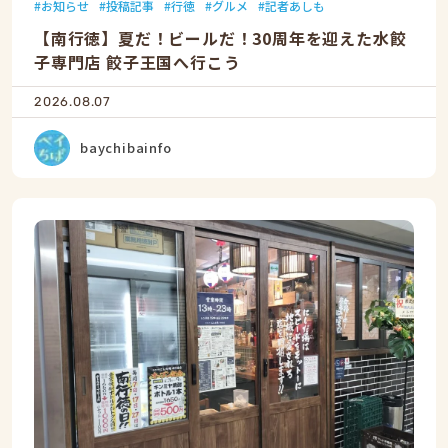
お知らせ
投稿記事
行徳
グルメ
記者あしも
【南行徳】夏だ！ビールだ！30周年を迎えた水餃
子専門店 餃子王国へ行こう
2026.08.07
baychibainfo