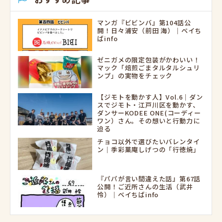
マンガ『ビビンバ』第104話公
開！日々浦安（前田 海）｜ベイち
ばinfo
ゼニガメの限定包装がかわいい！
マック「焙煎ごまタルタルシュリ
ンプ」の実物をチェック
【ジモトを動かす人】Vol.6｜ダン
スでジモト・江戸川区を動かす、
ダンサーKODEE ONE(コーディー
ワン）さん。その想いと行動力に
迫る
チョコ以外で選びたいバレンタイ
ン｜季彩菓庵しげつの「行徳焼」
『パパが言い間違えた話』第67話
公開！ご近所さんの生活（武井
怜）｜ベイちばinfo