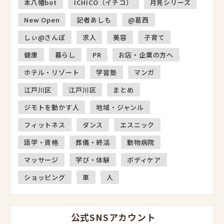
本八幡bot
ICHICO（イチコ）
月見シリーズ
New Open
記者あしも
@葛西
しぃ@さんぽ
求人
美容
子育て
健康
暮らし
PR
お店・企業の方へ
ホテル・リゾート
学習塾
マンガ
江戸川区
江戸川区
まとめ
ジモトを動かす人
地域・ジャンル
フィットネス
ダンス
エスニック
語学・資格
葬儀・終活
動物病院
マッサージ
学び・体験
ボディケア
ショッピング
車
人
公式SNSアカウント