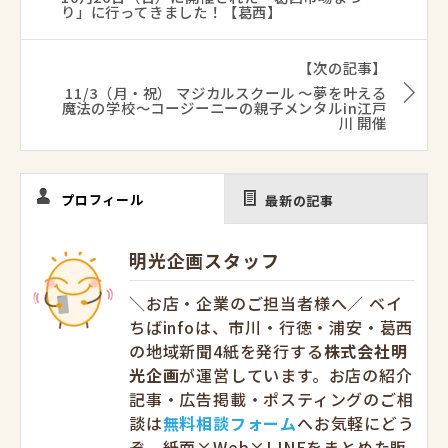
り」に行ってきました！【葛西】
【次の記事】
11/3（月・祝） マジカルスクール 〜夢を叶える
魔法の学校〜コージーニーの親子メンタルin江戸
川 開催
プロフィール
最新の記事
明光企画スタッフ
＼お店・企業のご担当者様へ／ ベイ
ちばinfoは、市川・行徳・浦安・葛西
の地域新聞4紙を発行する
株式会社明
光企画
が運営しています。お店の紹介
記事・広告掲載・ポスティングのご相
談は
無料相談フォーム
へお気軽にどう
ぞ。紙面×Web×LINEをまとめた販