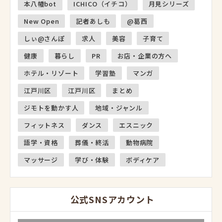
本八幡bot
ICHICO（イチコ）
月見シリーズ
New Open
記者あしも
@葛西
しぃ@さんぽ
求人
美容
子育て
健康
暮らし
PR
お店・企業の方へ
ホテル・リゾート
学習塾
マンガ
江戸川区
江戸川区
まとめ
ジモトを動かす人
地域・ジャンル
フィットネス
ダンス
エスニック
語学・資格
葬儀・終活
動物病院
マッサージ
学び・体験
ボディケア
公式SNSアカウント