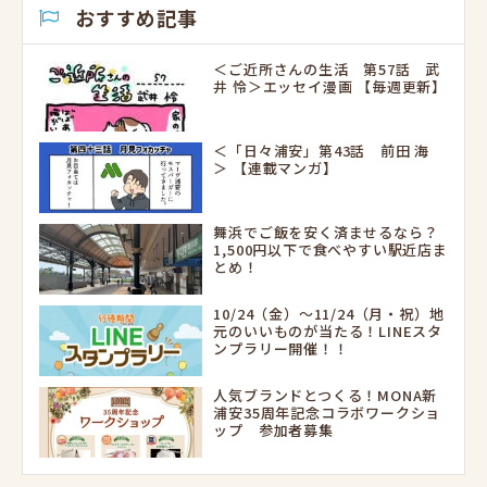
おすすめ記事
＜ご近所さんの生活 第57話 武
井 怜＞エッセイ漫画 【毎週更新】
＜「日々浦安」第43話 前田 海
＞ 【連載マンガ】
舞浜でご飯を安く済ませるなら？
1,500円以下で食べやすい駅近店ま
とめ！
10/24（金）～11/24（月・祝）地
元のいいものが当たる！LINEスタ
ンプラリー開催！！
人気ブランドとつくる！MONA新
浦安35周年記念コラボワークショ
ップ 参加者募集