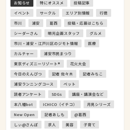
お知らせ
特にオススメ
投稿記事
イベント
サークル
エリア別情報
行徳
市川
浦安
葛西
投稿・応募はこちら
シーダーさん
明光企画スタッフ
グルメ
市川・浦安・江戸川区のジモト情報
医療
カルチャー
浦安市民まつり
東京ディズニーリゾート®
花火大会
今日のえんぴつ
記者 佐々木
記者みちこ
浦安ランニングコース
ペット
読者アンケート
SDGs
講座・講演会など
本八幡bot
ICHICO（イチコ）
月見シリーズ
New Open
記者あしも
@葛西
しぃ@さんぽ
求人
美容
子育て