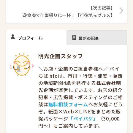
【次の記事】
遊食庵で仕事帰りに一杯！【行徳地元グルメ】
プロフィール
最新の記事
明光企画スタッフ
＼お店・企業のご担当者様へ／ ベイ
ちばinfoは、市川・行徳・浦安・葛西
の地域新聞4紙を発行する
株式会社明
光企画
が運営しています。お店の紹介
記事・広告掲載・ポスティングのご相
談は
無料相談フォーム
へお気軽にどう
ぞ。紙面×Web×LINEをまとめた販
促パッケージ
「ベイパケ」
（30,000
円〜）もご案内しています。