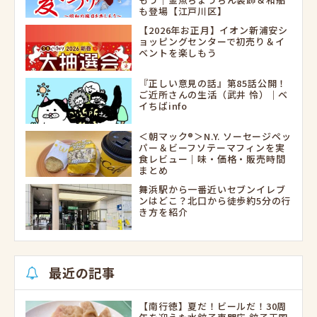
も登場【江戸川区】
【2026年お正月】イオン新浦安シ
ョッピングセンターで初売り＆イ
ベントを楽しもう
『正しい意見の話』第85話公開！
ご近所さんの生活（武井 怜）｜ベ
イちばinfo
＜朝マック®＞N.Y. ソーセージペッ
パー＆ビーフソテーマフィンを実
食レビュー｜味・価格・販売時間
まとめ
舞浜駅から一番近いセブンイレブ
ンはどこ？北口から徒歩約5分の行
き方を紹介
最近の記事
【南行徳】夏だ！ビールだ！30周