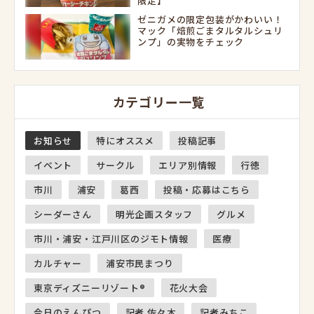
限定】
ゼニガメの限定包装がかわいい！
マック「焙煎ごまタルタルシュリ
ンプ」の実物をチェック
カテゴリー一覧
お知らせ
特にオススメ
投稿記事
イベント
サークル
エリア別情報
行徳
市川
浦安
葛西
投稿・応募はこちら
シーダーさん
明光企画スタッフ
グルメ
市川・浦安・江戸川区のジモト情報
医療
カルチャー
浦安市民まつり
東京ディズニーリゾート®
花火大会
今日のえんぴつ
記者 佐々木
記者みちこ