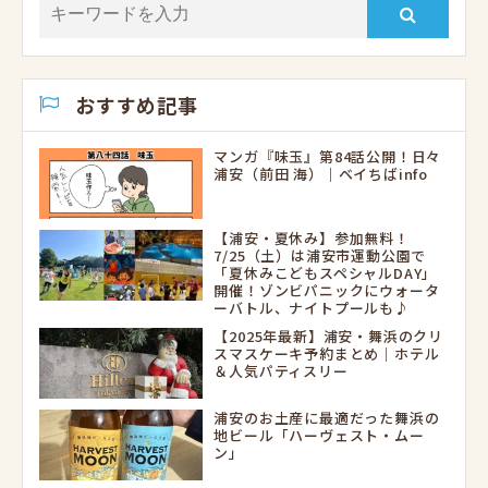
おすすめ記事
マンガ『味玉』第84話公開！日々
浦安（前田 海）｜ベイちばinfo
【浦安・夏休み】参加無料！
7/25（土）は浦安市運動公園で
「夏休みこどもスペシャルDAY」
開催！ゾンビパニックにウォータ
ーバトル、ナイトプールも♪
【2025年最新】浦安・舞浜のクリ
スマスケーキ予約まとめ｜ホテル
＆人気パティスリー
浦安のお土産に最適だった舞浜の
地ビール「ハーヴェスト・ムー
ン」