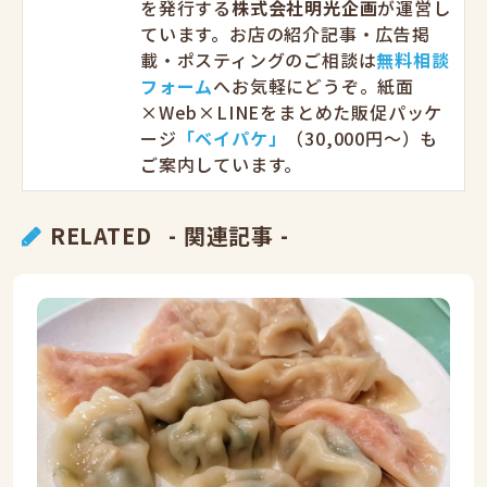
を発行する
株式会社明光企画
が運営し
ています。お店の紹介記事・広告掲
載・ポスティングのご相談は
無料相談
フォーム
へお気軽にどうぞ。紙面
×Web×LINEをまとめた販促パッケ
ージ
「ベイパケ」
（30,000円〜）も
ご案内しています。
RELATED
- 関連記事 -