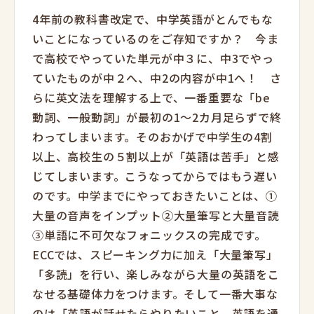
4年前の教科書改定で、中学英語がとんでもな
いことになっているのをご存知ですか？ 今ま
で高校でやっていた単元が中３に、中3でやっ
ていたものが中２へ、中2の内容が中1へ！ さ
らに英文法を理解する上で、一番重要な「be
動詞、一般動詞」が最初の1～2カ月足らずで終
わってしまいます。そのおかげで中学生の4割
以上、高校生の５割以上が「英語は苦手」と感
じてしまいます。こうなってからではもう遅い
のです。中学までにやっておきたいことは、①
大量の音声をインプット②大量筆写と大量音読
③単語に不可欠なフォニックスの完成です。
ECCでは、スピーキング力に加え「大量筆写」
「多読」を行い、楽しみながら大量の英語をこ
なせる基礎体力をつけます。そして一番大事な
のは「英語が話せたらやりたいこと、英語を通