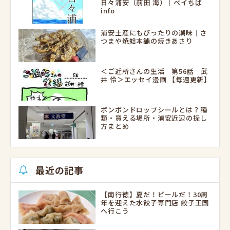
日々浦安（前田 海）｜ベイちば
info
浦安土産にもぴったりの潮味｜さ
つまや焼蛤本舗の焼きあさり
＜ご近所さんの生活 第56話 武
井 怜＞エッセイ漫画 【毎週更新】
ボンボンドロップシールとは？種
類・買える場所・浦安近辺の探し
方まとめ
最近の記事
【南行徳】夏だ！ビールだ！30周
年を迎えた水餃子専門店 餃子王国
へ行こう