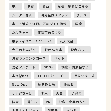
市川
浦安
葛西
投稿・応募はこちら
シーダーさん
明光企画スタッフ
グルメ
市川・浦安・江戸川区のジモト情報
医療
カルチャー
浦安市民まつり
東京ディズニーリゾート®
花火大会
今日のえんぴつ
記者 佐々木
記者みちこ
浦安ランニングコース
ペット
読者アンケート
SDGs
講座・講演会など
本八幡bot
ICHICO（イチコ）
月見シリーズ
New Open
記者あしも
@葛西
しぃ@さんぽ
求人
美容
子育て
健康
暮らし
PR
お店・企業の方へ
ホテル・リゾート
学習塾
マンガ