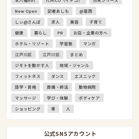
本八幡bot
ICHICO（イチコ）
月見シリーズ
New Open
記者あしも
@葛西
しぃ@さんぽ
求人
美容
子育て
健康
暮らし
PR
お店・企業の方へ
ホテル・リゾート
学習塾
マンガ
江戸川区
江戸川区
まとめ
ジモトを動かす人
地域・ジャンル
フィットネス
ダンス
エスニック
語学・資格
葬儀・終活
動物病院
マッサージ
学び・体験
ボディケア
ショッピング
車
人
公式SNSアカウント