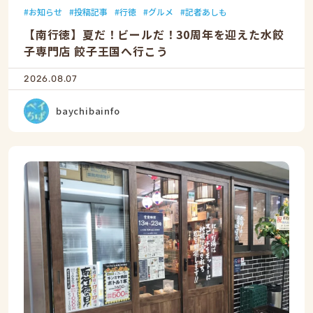
お知らせ
投稿記事
行徳
グルメ
記者あしも
【南行徳】夏だ！ビールだ！30周年を迎えた水餃
子専門店 餃子王国へ行こう
2026.08.07
baychibainfo