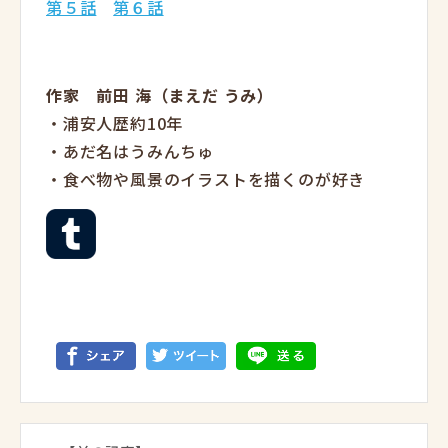
第５話
第６話
作家 前田 海（まえだ うみ）
・浦安人歴約10年
・あだ名はうみんちゅ
・食べ物や風景のイラストを描くのが好き