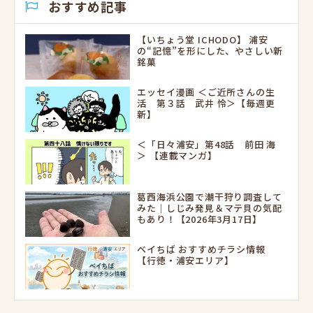
おすすめ記事
【いちょう堂 ICHODO】 浦安
の“記憶”を形にした、やさしい新
銘菓
エッセイ漫画 ＜ご近所さんの生
活 第３話 武井 怜＞【毎週更
新】
＜「日々浦安」第48話 前田 海
＞ 【連載マンガ】
葛西海浜公園で潮干狩り調査して
みた｜しじみ発見＆マテ貝の気配
もあり！【2026年3月17日】
ベイちば おすすめチラシ情報
【行徳・浦安エリア】