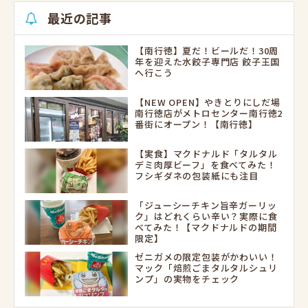
最近の記事
【南行徳】夏だ！ビールだ！30周
年を迎えた水餃子専門店 餃子王国
へ行こう
【NEW OPEN】やきとりにしだ場
南行徳店がメトロセンター南行徳2
番街にオープン！【南行徳】
【実食】マクドナルド「タルタル
デミ肉厚ビーフ」を食べてみた！
フシギダネの包装紙にも注目
「ジューシーチキン旨辛ガーリッ
ク」はどれくらい辛い？実際に食
べてみた！【マクドナルドの期間
限定】
ゼニガメの限定包装がかわいい！
マック「焙煎ごまタルタルシュリ
ンプ」の実物をチェック