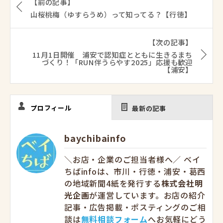
【前の記事】
山桜桃梅（ゆすらうめ）って知ってる？【行徳】
【次の記事】
11月1日開催 浦安で認知症とともに生きるまち
づくり！「RUN伴うらやす2025」応援も歓迎
【浦安】
プロフィール
最新の記事
baychibainfo
＼お店・企業のご担当者様へ／ ベイ
ちばinfoは、市川・行徳・浦安・葛西
の地域新聞4紙を発行する
株式会社明
光企画
が運営しています。お店の紹介
記事・広告掲載・ポスティングのご相
談は
無料相談フォーム
へお気軽にどう