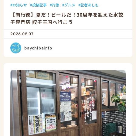
お知らせ
投稿記事
行徳
グルメ
記者あしも
【南行徳】夏だ！ビールだ！30周年を迎えた水餃
子専門店 餃子王国へ行こう
2026.08.07
baychibainfo