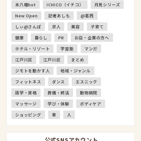
本八幡bot
ICHICO（イチコ）
月見シリーズ
New Open
記者あしも
@葛西
しぃ@さんぽ
求人
美容
子育て
健康
暮らし
PR
お店・企業の方へ
ホテル・リゾート
学習塾
マンガ
江戸川区
江戸川区
まとめ
ジモトを動かす人
地域・ジャンル
フィットネス
ダンス
エスニック
語学・資格
葬儀・終活
動物病院
マッサージ
学び・体験
ボディケア
ショッピング
車
人
公式SNSアカウント