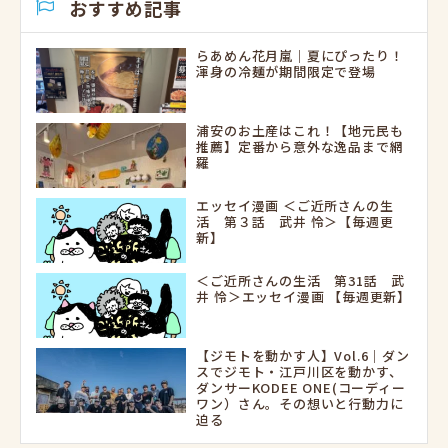
おすすめ記事
らあめん花月嵐｜夏にぴったり！
渾身の冷麺が期間限定で登場
浦安のお土産はこれ！【地元民も
推薦】定番から意外な逸品まで網
羅
エッセイ漫画 ＜ご近所さんの生
活 第３話 武井 怜＞【毎週更
新】
＜ご近所さんの生活 第31話 武
井 怜＞エッセイ漫画 【毎週更新】
【ジモトを動かす人】Vol.6｜ダン
スでジモト・江戸川区を動かす、
ダンサーKODEE ONE(コーディー
ワン）さん。その想いと行動力に
迫る