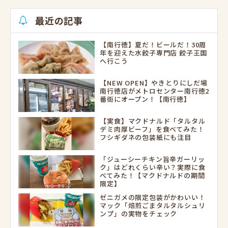
最近の記事
【南行徳】夏だ！ビールだ！30周
年を迎えた水餃子専門店 餃子王国
へ行こう
【NEW OPEN】やきとりにしだ場
南行徳店がメトロセンター南行徳2
番街にオープン！【南行徳】
【実食】マクドナルド「タルタル
デミ肉厚ビーフ」を食べてみた！
フシギダネの包装紙にも注目
「ジューシーチキン旨辛ガーリッ
ク」はどれくらい辛い？実際に食
べてみた！【マクドナルドの期間
限定】
ゼニガメの限定包装がかわいい！
マック「焙煎ごまタルタルシュリ
ンプ」の実物をチェック