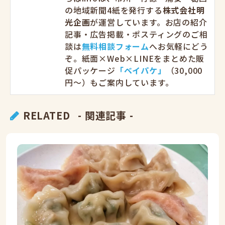
の地域新聞4紙を発行する
株式会社明
光企画
が運営しています。お店の紹介
記事・広告掲載・ポスティングのご相
談は
無料相談フォーム
へお気軽にどう
ぞ。紙面×Web×LINEをまとめた販
促パッケージ
「ベイパケ」
（30,000
円〜）もご案内しています。
RELATED
- 関連記事 -