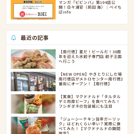
マンガ『ビビンバ』第104話公
開！日々浦安（前田 海）｜ベイち
ばinfo
最近の記事
【南行徳】夏だ！ビールだ！30周
年を迎えた水餃子専門店 餃子王国
へ行こう
【NEW OPEN】やきとりにしだ場
南行徳店がメトロセンター南行徳2
番街にオープン！【南行徳】
【実食】マクドナルド「タルタル
デミ肉厚ビーフ」を食べてみた！
フシギダネの包装紙にも注目
「ジューシーチキン旨辛ガーリッ
ク」はどれくらい辛い？実際に食
べてみた！【マクドナルドの期間
限定】