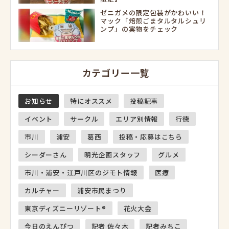
ゼニガメの限定包装がかわいい！
マック「焙煎ごまタルタルシュリ
ンプ」の実物をチェック
カテゴリー一覧
お知らせ
特にオススメ
投稿記事
イベント
サークル
エリア別情報
行徳
市川
浦安
葛西
投稿・応募はこちら
シーダーさん
明光企画スタッフ
グルメ
市川・浦安・江戸川区のジモト情報
医療
カルチャー
浦安市民まつり
東京ディズニーリゾート®
花火大会
今日のえんぴつ
記者 佐々木
記者みちこ