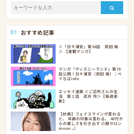
おすすめ記事
＜「日々浦安」第36話 前田 海
＞ 【連載マンガ】
マンガ『ディズニーランド』第79
話公開！日々浦安（前田 海）｜ベ
イちばinfo
エッセイ漫画 ＜ご近所さんの生
活 第１話 武井 怜＞【毎週更
新】
【妙典】フェイスラインが変わる
と、 年齢の印象は変わる。 40代か
らの美しさを引き出す 小顔サロン
moon 🌙