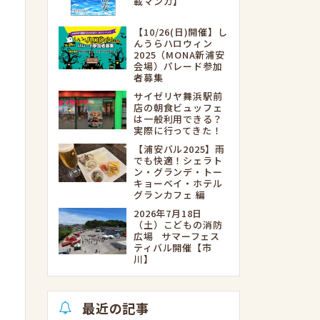
載マンガ】
【10/26(日)開催】し
んうらハロウィン
2025（MONA新浦安
会場）パレード参加
者募集
サイゼリヤ舞浜駅前
店の朝食ビュッフェ
は一般利用できる？
実際に行ってきた！
【浦安バル2025】雨
でも快適！シェラト
ン・グランデ・トー
キョーベイ・ホテル
グランカフェ 編
2026年7月18日
（土）こどもの消防
広場 サマーフェス
ティバル開催【市
川】
最近の記事