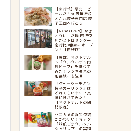
【南行徳】夏だ！ビ
ールだ！30周年を迎
えた水餃子専門店 餃
子王国へ行こう
【NEW OPEN】やき
とりにしだ場 南行徳
店がメトロセンター
南行徳2番街にオープ
ン！【南行徳】
【実食】マクドナル
ド「タルタルデミ肉
厚ビーフ」を食べて
みた！フシギダネの
包装紙にも注目
「ジューシーチキン
旨辛ガーリック」は
どれくらい辛い？実
際に食べてみた！
【マクドナルドの期
間限定】
ゼニガメの限定包装
がかわいい！マック
「焙煎ごまタルタル
シュリンプ」の実物