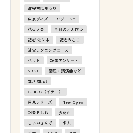
浦安市民まつり
東京ディズニーリゾート®
花火大会
今日のえんぴつ
記者 佐々木
記者みちこ
浦安ランニングコース
ペット
読者アンケート
SDGs
講座・講演会など
本八幡bot
ICHICO（イチコ）
月見シリーズ
New Open
記者あしも
@葛西
しぃ@さんぽ
求人