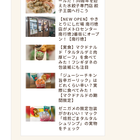
ールだ！30周年を迎
えた水餃子専門店 餃
子王国へ行こう
【NEW OPEN】やき
とりにしだ場 南行徳
店がメトロセンター
南行徳2番街にオープ
ン！【南行徳】
【実食】マクドナル
ド「タルタルデミ肉
厚ビーフ」を食べて
みた！フシギダネの
包装紙にも注目
「ジューシーチキン
旨辛ガーリック」は
どれくらい辛い？実
際に食べてみた！
【マクドナルドの期
間限定】
ゼニガメの限定包装
がかわいい！マック
「焙煎ごまタルタル
シュリンプ」の実物
をチェック