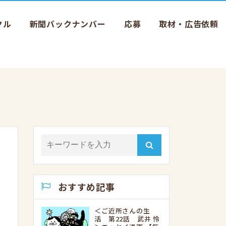
クル
新聞バックナンバー
応募
取材・広告依頼
おすすめ記事
＜ご近所さんの生
活 第22話 武井 怜