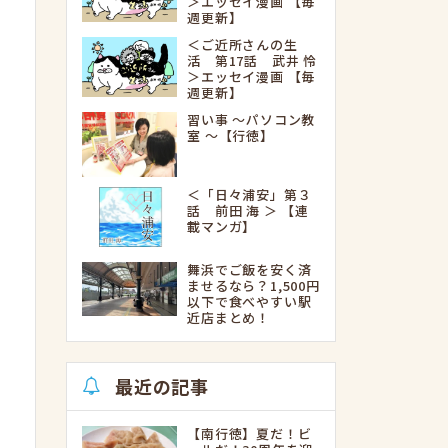
＞エッセイ漫画 【毎
週更新】
＜ご近所さんの生
活 第17話 武井 怜
＞エッセイ漫画 【毎
週更新】
習い事 ～パソコン教
室 ～【行徳】
＜「日々浦安」第３
話 前田 海 ＞ 【連
載マンガ】
舞浜でご飯を安く済
ませるなら？1,500円
以下で食べやすい駅
近店まとめ！
最近の記事
【南行徳】夏だ！ビ