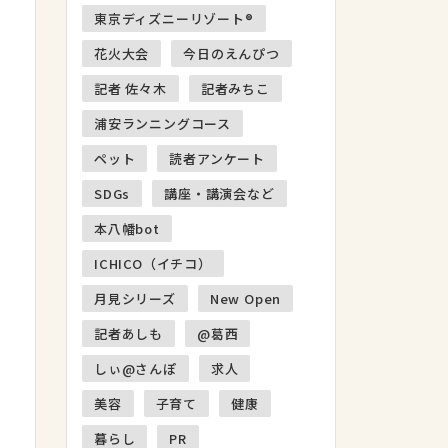
東京ディズニーリゾート®
花火大会
今日のえんぴつ
記者 佐々木
記者みちこ
浦安ランニングコース
ペット
読者アンケート
SDGs
講座・講演会など
本八幡bot
ICHICO（イチコ）
月見シリーズ
New Open
記者あしも
@葛西
しぃ@さんぽ
求人
美容
子育て
健康
暮らし
PR