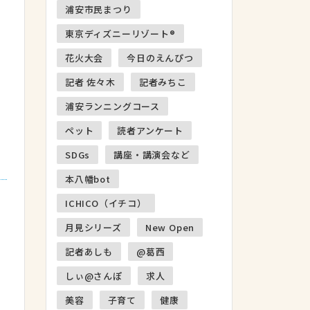
浦安市民まつり
東京ディズニーリゾート®
花火大会
今日のえんぴつ
記者 佐々木
記者みちこ
浦安ランニングコース
ペット
読者アンケート
SDGs
講座・講演会など
本八幡bot
ICHICO（イチコ）
月見シリーズ
New Open
記者あしも
@葛西
しぃ@さんぽ
求人
美容
子育て
健康