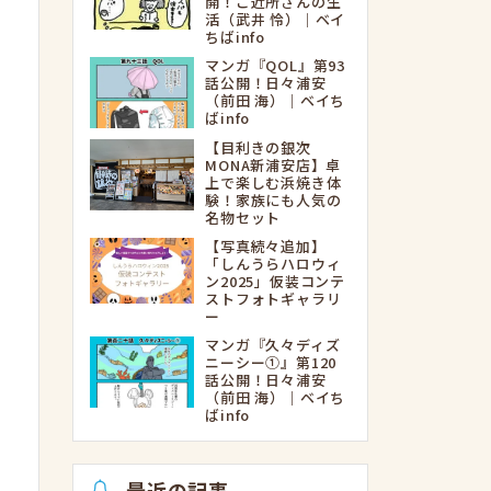
開！ご近所さんの生
活（武井 怜）｜ベイ
ちばinfo
マンガ『QOL』第93
話公開！日々浦安
（前田 海）｜ベイち
ばinfo
【目利きの銀次
MONA新浦安店】卓
上で楽しむ浜焼き体
験！家族にも人気の
名物セット
【写真続々追加】
「しんうらハロウィ
ン2025」仮装コンテ
ストフォトギャラリ
ー
マンガ『久々ディズ
ニーシー①』第120
話公開！日々浦安
（前田 海）｜ベイち
ばinfo
最近の記事