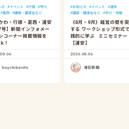
らせ
イベント
行徳
市川
お知らせ
イベント
浦安
葛西
講座・講演会など
講座・講演会など
学び・体験
かわ・行徳・葛西・浦安
《8月・9月》経営の壁を
/7号】新聞インフォメー
する ワークショップ形式
ンコーナー掲載情報を
践的に学ぶ ミニセミナー
ck！
【浦安】
.08.06
2026.08.06
baychibainfo
浦安新聞