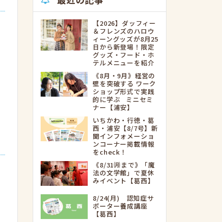
【2026】ダッフィー
＆フレンズのハロウ
ィーングッズが8月25
日から新登場！限定
グッズ・フード・ホ
テルメニューを紹介
《8月・9月》経営の
壁を突破する ワーク
ショップ形式で実践
的に学ぶ ミニセミ
ナー【浦安】
いちかわ・行徳・葛
西・浦安【8/7号】新
聞インフォメーショ
ンコーナー掲載情報
をcheck！
《8/31㈪まで》「魔
法の文学館」で夏休
みイベント【葛西】
8/24(月) 認知症サ
ポーター養成講座
【葛西】