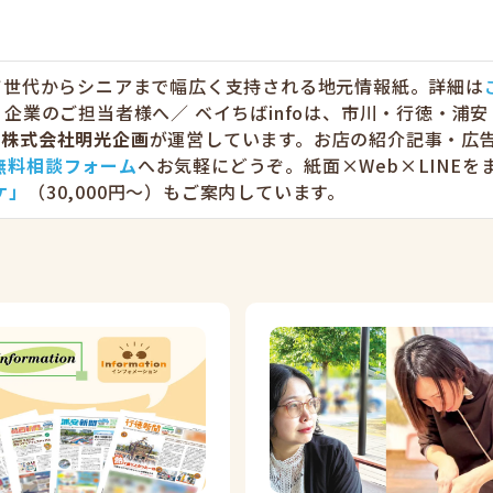
育て世代からシニアまで幅広く支持される地元情報紙。詳細は
企業のご担当者様へ／ ベイちばinfoは、市川・行徳・浦安
る
株式会社明光企画
が運営しています。お店の紹介記事・広
無料相談フォーム
へお気軽にどうぞ。紙面×Web×LINEを
ケ」
（30,000円〜）もご案内しています。