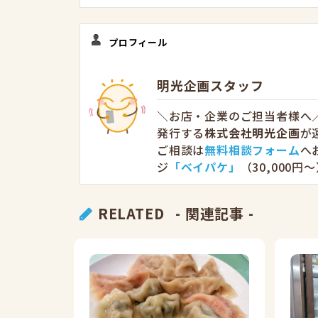
プロフィール
明光企画スタッフ
＼お店・企業のご担当者様へ／
発行する
株式会社明光企画
が
ご相談は
無料相談フォーム
へ
ジ
「ベイパケ」
（30,000
RELATED
- 関連記事 -