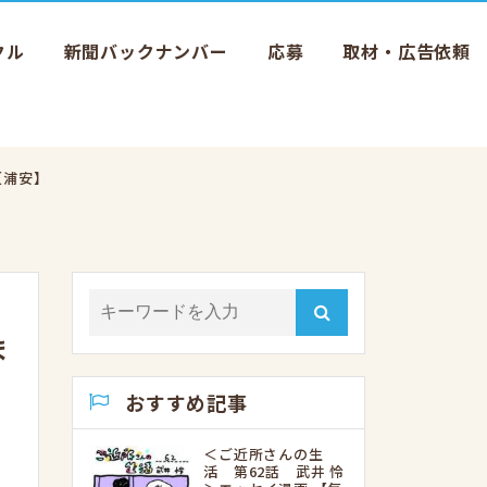
クル
新聞バックナンバー
応募
取材・広告依頼
【浦安】
ま
おすすめ記事
＜ご近所さんの生
活 第62話 武井 怜