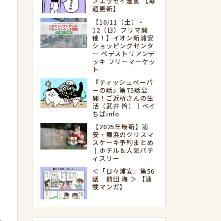
＞エッセイ漫画 【毎
週更新】
【10/11（土）・
12（日）フリマ開
催！】イオン新浦安
ショッピングセンタ
ー ペデストリアンデ
ッキ フリーマーケッ
ト
『ティッシュペーパ
ーの話』第75話公
開！ご近所さんの生
活（武井 怜）｜ベイ
ちばinfo
【2025年最新】浦
安・舞浜のクリスマ
スケーキ予約まとめ
｜ホテル＆人気パテ
ィスリー
＜「日々浦安」第56
話 前田 海 ＞ 【連
載マンガ】