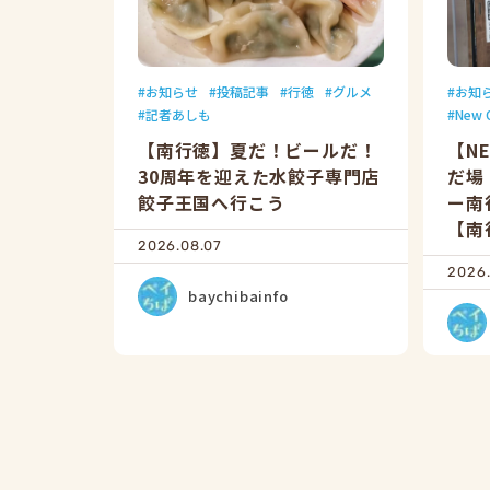
お知らせ
投稿記事
行徳
グルメ
お知
記者あしも
New 
【南行徳】夏だ！ビールだ！
【N
30周年を迎えた水餃子専門店
だ場
餃子王国へ行こう
ー南
【南
2026.08.07
2026.
baychibainfo