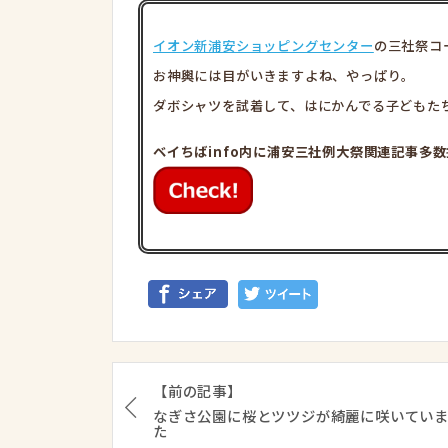
イオン新浦安ショッピングセンター
の三社祭コ
お神輿には目がいきますよね、やっぱり。
ダボシャツを試
着して、はにかんでる子どもた
ベイちばinfo内に浦安三社例大祭関連記事多数
【前の記事】
なぎさ公園に桜とツツジが綺麗に咲いてい
た