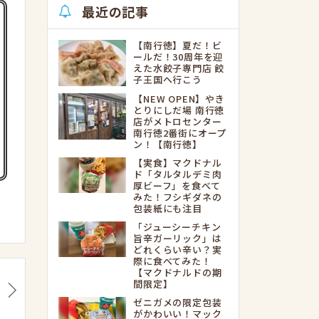
最近の記事
【南行徳】夏だ！ビ
ールだ！30周年を迎
えた水餃子専門店 餃
子王国へ行こう
【NEW OPEN】やき
とりにしだ場 南行徳
店がメトロセンター
南行徳2番街にオープ
ン！【南行徳】
【実食】マクドナル
ド「タルタルデミ肉
厚ビーフ」を食べて
みた！フシギダネの
包装紙にも注目
「ジューシーチキン
旨辛ガーリック」は
どれくらい辛い？実
際に食べてみた！
【マクドナルドの期
間限定】
ゼニガメの限定包装
がかわいい！マック