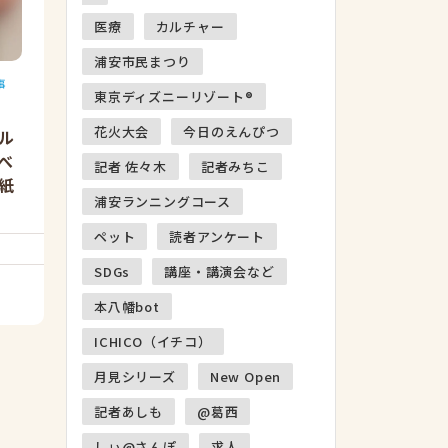
医療
カルチャー
浦安市民まつり
事
東京ディズニーリゾート®
花火大会
今日のえんぴつ
ル
べ
記者 佐々木
記者みちこ
紙
浦安ランニングコース
ペット
読者アンケート
SDGs
講座・講演会など
本八幡bot
ICHICO（イチコ）
月見シリーズ
New Open
記者あしも
@葛西
しぃ@さんぽ
求人