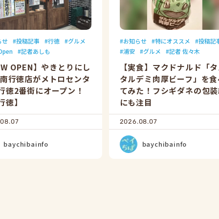
らせ
投稿記事
行徳
グルメ
お知らせ
特にオススメ
投稿記
Open
記者あしも
浦安
グルメ
記者 佐々木
EW OPEN】やきとりにし
【実食】マクドナルド「タ
 南行徳店がメトロセンタ
タルデミ肉厚ビーフ」を食
行徳2番街にオープン！
てみた！フシギダネの包装
行徳】
にも注目
08.07
2026.08.07
baychibainfo
baychibainfo