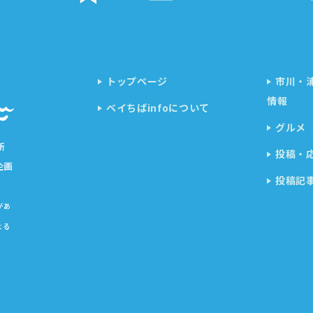
トップページ
市川・
情報
ベイちばinfoについて
グルメ
新
投稿・
企画
投稿記
があ
よる