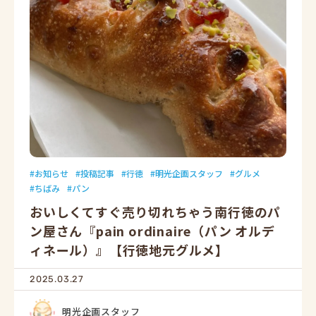
お知らせ
投稿記事
行徳
明光企画スタッフ
グルメ
ちばみ
パン
おいしくてすぐ売り切れちゃう南行徳のパ
ン屋さん『pain ordinaire（パン オルデ
ィネール）』【行徳地元グルメ】
2025.03.27
明光企画スタッフ