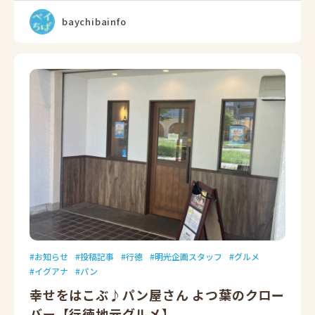
baychibainfo
お知らせ
投稿記事
行徳
明光企画スタッフ
グルメ
イグアナ
パン
幸せをはこぶ♪パン屋さん よつ葉のクロー
バー【行徳地元グルメ】