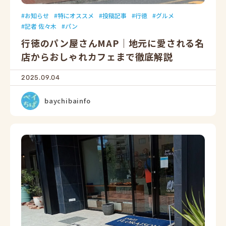
お知らせ
特にオススメ
投稿記事
行徳
グルメ
記者 佐々木
パン
行徳のパン屋さんMAP｜地元に愛される名
店からおしゃれカフェまで徹底解説
2025.09.04
baychibainfo