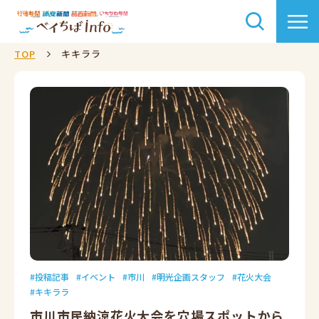
TOP
キキララ
投稿記事
イベント
市川
明光企画スタッフ
花火大会
キキララ
市川市民納涼花火大会を穴場スポットから