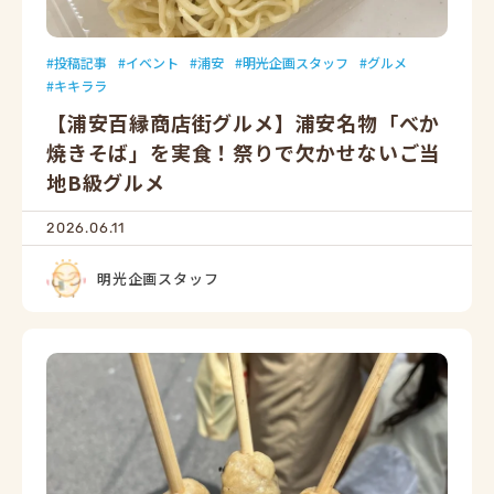
投稿記事
イベント
浦安
明光企画スタッフ
グルメ
キキララ
【浦安百縁商店街グルメ】浦安名物「べか
焼きそば」を実食！祭りで欠かせないご当
地B級グルメ
2026.06.11
明光企画スタッフ