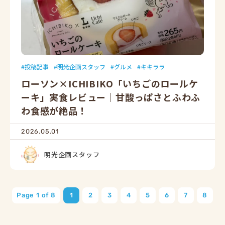
投稿記事
明光企画スタッフ
グルメ
キキララ
ローソン×ICHIBIKO「いちごのロールケ
ーキ」実食レビュー｜甘酸っぱさとふわふ
わ食感が絶品！
2026.05.01
明光企画スタッフ
Page 1 of 8
1
2
3
4
5
6
7
8